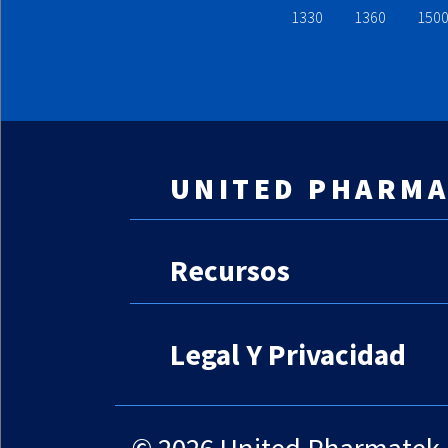
1330
1360
150
UNITED PHARMA
Contáctenos
Recursos
Equipo
Arrendamiento
Legal Y Privacidad
Lista De Clientes
BASF
Colorcon
Limitación De Respon
&