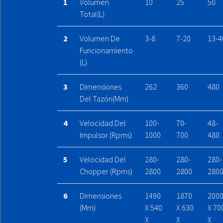
1
Volumen
10
25
50
Total(L)
2
Volumen De
3-8
7-20
13-4
Funcionamiento
(L)
3
Dimensiones
262
360
480
Del Tazón(mm)
4
Velocidad Del
100-
70-
48-
Impulsor (rpms)
1000
700
480
5
Velocidad Del
280-
280-
280-
Chopper (rpms)
2800
2800
280
6
Dimensiones
1490
1870
200
(mm)
X 540
X 630
X 70
X
X
X