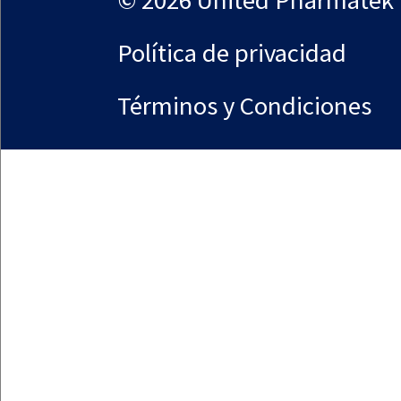
CapsCanada
Garantías Del Sitio
Política de privacidad
Términos y Condiciones
© Copyright