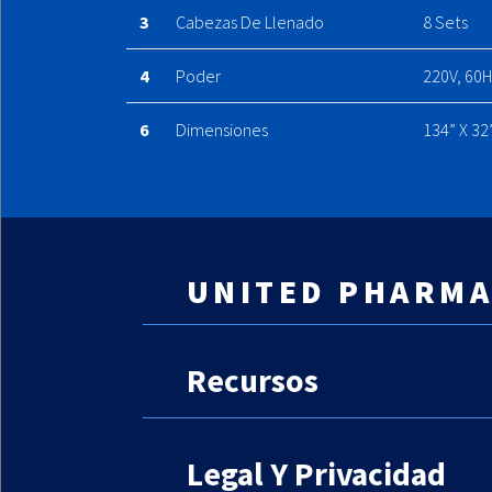
3
Cabezas De Llenado
8 Sets
4
Poder
220V, 60H
6
Dimensiones
134” X 32
UNITED PHARMA
Contáctenos
Recursos
Equipo
Arrendamiento
Legal Y Privacidad