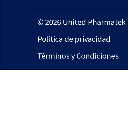
Lista De Clientes
BASF
Colorcon
Limitación De Respon
&
CapsCanada
Garantías Del Sitio
Política de privacidad
Términos y Condiciones
© Copyright