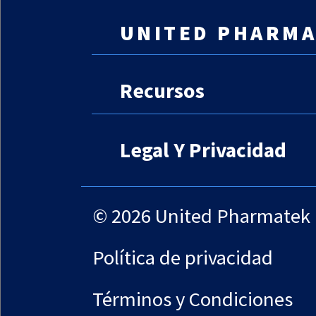
UNITED PHARMA
Contáctenos
Recursos
Equipo
Arrendamiento
Legal Y Privacidad
Lista De Clientes
BASF
Colorcon
Limitación De Respon
&
CapsCanada
Garantías Del Sitio
Política de privacidad
Términos y Condiciones
© Copyright